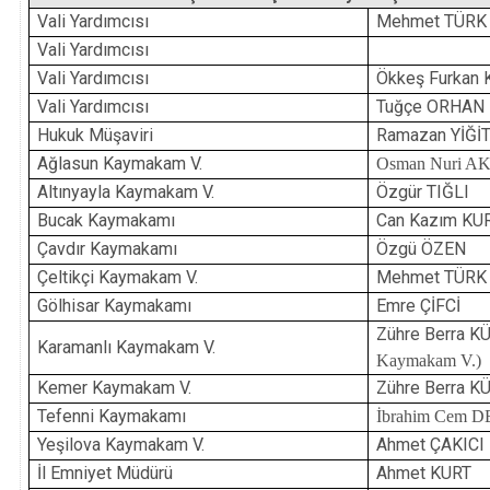
Vali Yardımcısı
Mehmet TÜRK
Vali Yardımcısı
Vali Yardımcısı
Ökkeş Furkan
Vali Yardımcısı
Tuğçe ORHAN
Hukuk Müşaviri
Ramazan YİĞİ
Ağlasun Kaymakam V.
Osman Nuri 
Altınyayla Kaymakam V.
Özgür TIĞLI
Bucak Kaymakamı
Can Kazım KU
Çavdır Kaymakamı
Özgü ÖZEN
Çeltikçi Kaymakam V.
Mehmet TÜRK (
Gölhisar Kaymakamı
Emre ÇİFCİ
Zühre Berra 
Karamanlı Kaymakam V.
Kaymakam V.)
Kemer Kaymakam V.
Zühre Berra 
Tefenni Kaymakamı
İbrahim Cem 
Yeşilova Kaymakam V.
Ahmet ÇAKICI
İl Emniyet Müdürü
Ahmet KURT