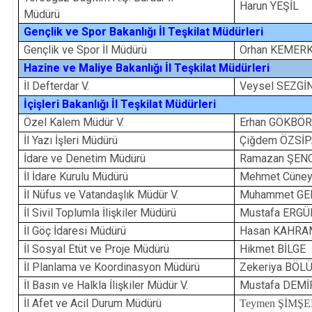
Harun YEŞİL
Müdürü
Gençlik ve Spor Bakanlığı İl Teşkilat Müdürleri
Gençlik ve Spor İl Müdürü
Orhan KEMER
Hazine ve Maliye Bakanlığı İl Teşkilat Müdürleri
İl Defterdar V.
Veysel SEZGİ
İçişleri Bakanlığı İl Teşkilat Müdürleri
Özel Kalem Müdür V.
Erhan GÖKBÖ
İl Yazı İşleri Müdürü
Çiğdem ÖZSİP
İdare ve Denetim Müdürü
Ramazan ŞEN
İl İdare Kurulu Müdürü
Mehmet Cüne
İl Nüfus ve Vatandaşlık Müdür V.
Muhammet GE
İl Sivil Toplumla İlişkiler Müdürü
Mustafa ERGÜ
İl Göç İdaresi Müdürü
Hasan KAHR
İl Sosyal Etüt ve Proje Müdürü
Hikmet BİLGE
İl Planlama ve Koordinasyon Müdürü
Zekeriya BÖL
İl Basın ve Halkla İlişkiler Müdür V.
Mustafa DEMİ
İl Afet ve Acil Durum Müdürü
Teymen ŞİMŞ