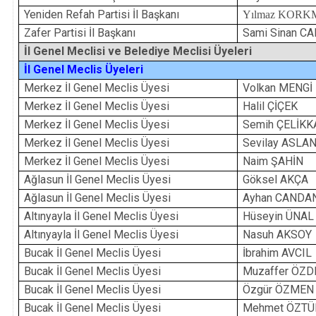
Yeniden Refah Partisi İl Başkanı
Yılmaz KOR
Zafer Partisi İl Başkanı
Sami Sinan C
İl Genel Meclisi ve Belediye Meclisi Üyeleri
İl Genel Meclis Üyeleri
Merkez İl Genel Meclis Üyesi
Volkan MENGİ
Merkez İl Genel Meclis Üyesi
Halil ÇİÇEK
Merkez İl Genel Meclis Üyesi
Semih ÇELİKK
Merkez İl Genel Meclis Üyesi
Sevilay ASLA
Merkez İl Genel Meclis Üyesi
Naim ŞAHİN
Ağlasun İl Genel Meclis Üyesi
Göksel AKÇA
Ağlasun İl Genel Meclis Üyesi
Ayhan CANDA
Altınyayla İl Genel Meclis Üyesi
Hüseyin ÜNAL
Altınyayla İl Genel Meclis Üyesi
Nasuh AKSOY
Bucak İl Genel Meclis Üyesi
İbrahim AVCIL
Bucak İl Genel Meclis Üyesi
Muzaffer ÖZD
Bucak İl Genel Meclis Üyesi
Özgür ÖZMEN
Bucak İl Genel Meclis Üyesi
Mehmet ÖZTÜ