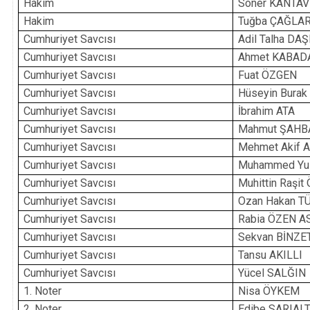
Hakim
Soner KANTAV
Hakim
Tuğba ÇAĞLA
Cumhuriyet Savcısı
Adil Talha DA
Cumhuriyet Savcısı
Ahmet KABAD
Cumhuriyet Savcısı
Fuat ÖZGEN
Cumhuriyet Savcısı
Hüseyin Bura
Cumhuriyet Savcısı
İbrahim ATA
Cumhuriyet Savcısı
Mahmut ŞAHB
Cumhuriyet Savcısı
Mehmet Akif 
Cumhuriyet Savcısı
Muhammed Yu
Cumhuriyet Savcısı
Muhittin Raşit
Cumhuriyet Savcısı
Ozan Hakan T
Cumhuriyet Savcısı
Rabia ÖZEN A
Cumhuriyet Savcısı
Sekvan BİNZE
Cumhuriyet Savcısı
Tansu AKILLI
Cumhuriyet Savcısı
Yücel SALĞIN
1. Noter
Nisa ÖYKEM
2. Noter
Edibe SARIAL