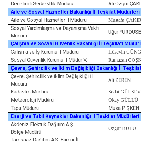
Denetimli Serbestlik Müdürü
Ali Özgür ÇA
Aile ve Sosyal Hizmetler Bakanlığı İl Teşkilat Müdürleri
Aile ve Sosyal Hizmetler İl Müdürü
Mustafa ÇAKI
Sosyal Yardımlaşma ve Dayanışma Vakfı
Uğur YURDUS
Müdürü
Çalışma ve Sosyal Güvenlik Bakanlığı İl Teşkilatı Müdürl
Çalışma ve İş Kurumu İl Müdürü
Hüseyin GÜN
Sosyal Güvenlik Kurumu İl Müdür V.
Ramazan COŞ
Çevre, Şehircilik ve İklim Değişikliği Bakanlığı İl Teşkil
Çevre, Şehircilik ve İklim Değişikliği İl
Ali ZEREN
Müdürü
Kadastro Müdürü
Sedat GÜLSE
Meteoroloji Müdürü
Okay GÜLLÜ
Tapu Müdürü
Musa PİŞKEN
Enerji ve Tabii Kaynaklar Bakanlığı İl Teşkilat Müdürleri
Akdeniz Elektrik Dağıtım A.Ş.
Özgür BULUT
Bölge Müdürü
Torosgaz Dağıtım A.Ş. Burdur İl