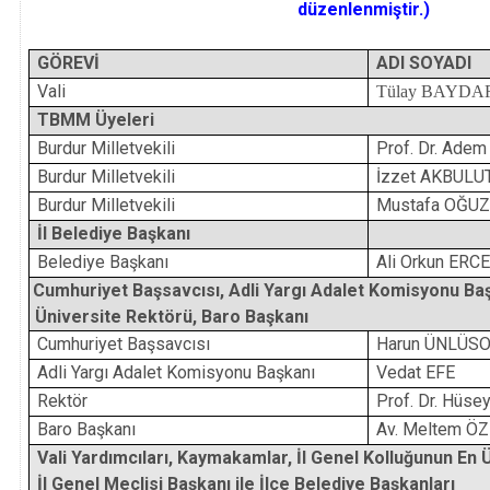
düzenlenmiştir.)
GÖREVİ
ADI SOYADI
Vali
Tülay BAYDA
TBMM Üyeleri
Burdur Milletvekili
Prof. Dr. Ad
Burdur Milletvekili
İzzet AKBULU
Burdur Milletvekili
Mustafa OĞU
İl Belediye Başkanı
Belediye Başkanı
Ali Orkun ERC
Cumhuriyet Başsavcısı, Adli Yargı Adalet Komisyonu Baş
Üniversite Rektörü, Baro Başkanı
Cumhuriyet Başsavcısı
Harun ÜNLÜS
Adli Yargı Adalet Komisyonu Başkanı
Vedat EFE
Rektör
Prof. Dr. Hüs
Baro Başkanı
Av. Meltem Ö
Vali Yardımcıları, Kaymakamlar, İl Genel Kolluğunun En Ü
İl Genel Meclisi Başkanı ile İlçe Belediye Başkanları