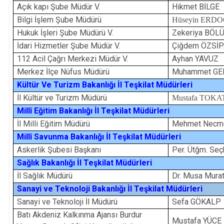
Açık kapı Şube Müdür V.
Hikmet BİLGE
Bilgi İşlem Şube Müdürü
Hüseyin ERD
Hukuk İşleri Şube Müdürü V.
Zekeriya BÖL
İdari Hizmetler Şube Müdür V.
Çiğdem ÖZSİP
112 Acil Çağrı Merkezi Müdür V.
Ayhan YAVUZ
Merkez İlçe Nüfus Müdürü
Muhammet GE
Kültür Ve Turizm Bakanlığı İl Teşkilat Müdürleri
İl Kültür ve Turizm Müdürü
Mustafa TOKA
Millî Eğitim Bakanlığı İl Teşkilat Müdürleri
İl Milli Eğitim Müdürü
Mehm
et Necm
Millî Savunma Bakanlığı İl Teşkilat Müdürleri
Askerlik Şubesi Başkanı
Per. Ütğm. Se
Sağlık Bakanlığı İl Teşkilat Müdürleri
İl Sağlık Müdürü
Dr. Musa Mura
Sanayi ve Teknoloji Bakanlığı İl Teşkilat Müdürleri
Sanayi ve Teknoloji İl Müdürü
Sefa GÖKALP
Batı Akdeniz Kalkınma Ajansı Burdur
Mustafa YÜCE