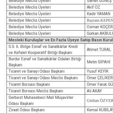
Belediye Meclis Üyeleri
Samet GÜNEŞ
Belediye Meclis Üyeleri
Akif ÖZ
Belediye Meclis Üyeleri
Kadir YAMAN
Belediye Meclis Üyeleri
Bayram KEPE
Belediye Meclis Üyeleri
Osman KOÇER
Belediye Meclis Üyeleri
Gürkan AKBUL
Mesleki Kuruluşlar ve En Fazla Üyeye Sahip Basın Kurul
S.S. 6. Bölge Esnaf ve Sanatkârlar Kredi
Ahmet TURAL
ve Kefalet Kooperatif Birliği Başkanı
Burdur Esnaf ve Sanatkârlar Odaları Birliği
Metin SİPAHİ
Başkanı
Ticaret ve Sanayi Odası Başkanı
Yusuf KEYİK
Ticaret ve Sanayi Odası Meclis Başkanı
Ömer ÇELİKER
Ticaret Borsası Başkanı
Ömer Faruk 
Ticaret Borsası Meclis Başkanı
Ali AKAY
Serbest Muhasebeci Mali Müşavirler
Gürhan ÖZVE
Odası Başkanı
Ziraat Odası Başkanı
Kemal KUBİLA