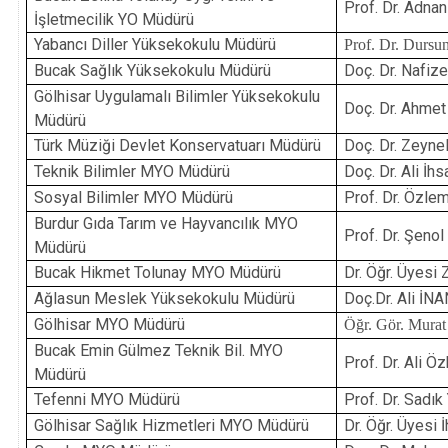
Prof. Dr. Adn
İşletmecilik YO Müdürü
Yabancı Diller Yüksekokulu Müdürü
Prof. Dr. Durs
Bucak Sağlık Yüksekokulu Müdürü
Doç. Dr. Nafiz
Gölhisar Uygulamalı Bilimler Yüksekokulu
Doç. Dr. Ahme
Müdürü
Türk Müziği Devlet Konservatuarı Müdürü
Doç. Dr. Zeyn
Teknik Bilimler MYO Müdürü
Doç. Dr. Ali İh
Sosyal Bilimler MYO Müdürü
Prof. Dr. Özl
Burdur Gıda Tarım ve Hayvancılık MYO
Prof. Dr. Şeno
Müdürü
Bucak Hikmet Tolunay MYO Müdürü
Dr. Öğr. Üyesi
Ağlasun Meslek Yüksekokulu Müdürü
Doç.Dr. Ali İN
Gölhisar MYO Müdürü
Öğr. Gör. Mur
Bucak Emin Gülmez Teknik Bil. MYO
Prof. Dr. Ali 
Müdürü
Tefenni MYO Müdürü
Prof. Dr. Sadı
Gölhisar Sağlık Hizmetleri MYO Müdürü
Dr. Öğr. Üyesi 