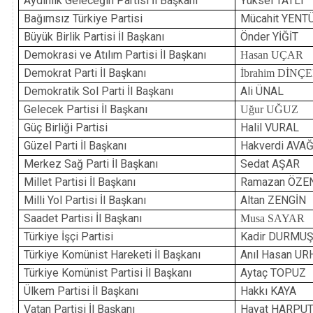
Aydınlık Geleceğin Partisi İl Başkanı
Yüksel TATLI
Bağımsız Türkiye Partisi
Mücahit YENT
Büyük Birlik Partisi İl Başkanı
Önder YİĞİT
Demokrasi ve Atılım Partisi İl Başkanı
Hasan UÇAR
Demokrat Parti İl Başkanı
İbrahim DİNÇ
Demokratik Sol Parti İl Başkanı
Ali ÜNAL
Gelecek Partisi İl Başkanı
Uğur UĞUZ
Güç Birliği Partisi
Halil VURAL
Güzel Parti İl Başkanı
Hakverdi AVA
Merkez Sağ Parti İl Başkanı
Sedat AŞAR
Millet Partisi İl Başkanı
Ramazan ÖZE
Milli Yol
Partisi İl Başkanı
Altan ZENGİN
Saadet Partisi İl Başkanı
Musa SAYAR
Türkiye İşçi Partisi
Kadir DURMU
Türkiye Komünist Hareketi İl Başkanı
Anıl Hasan U
Türkiye Komünist Partisi İl Başkanı
Aytaç TOPUZ
Ülkem Partisi İl Başkanı
Hakkı KAYA
Vatan Partisi İl Başkanı
Hayat HARPU