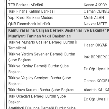
TEB Bankası Müdürü
Kenan AKSOY
Türk Finans Katılım Bankası
Osman CENGİ
Yapı Kredi Bankası Müdürü
Melih ALAN
QNB Finansbank Müdürü
Nevzat METE
Kamu Yararına Çalışan Dernek Başkanları ve Bakanlar 
Muafiyeti Tanınan Vakıf Başkanları
Türkiye Muharip Gaziler Derneği Burdur İl
Hasan OKYAR
Temsilcisi
Türkiye Yardım Sevenler Derneği Burdur
Işık BERBERO
Şube Başkanı
Türkiye Kızılay Derneği Burdur Şube
Dr. Öğr. Üyesi
Başkanı
Türkiye Yeşilay Cemiyeti Burdur Şube
Osman KOÇİB
Başkanı
Türk Hava Kurumu Burdur Şube Başkanı
Alaettin KALK
Türk Ocakları Derneği Burdur Şube
Dr. Öğr. Üyes
Başkanı
Atatürkçü Düşünce Derneği Burdur Şube