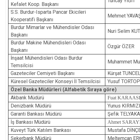
Tuncay YİĞİT
Kefalet Koop. Başkanı
S.S. Burdur-Isparta Pancar Ekicileri
Mehmet YAVA
Kooperatifi Başkanı
Burdur Mimarlar ve Mühendisler Odası
Nuri Selim KU
Başkanı
Burdur Makine Mühendisleri Odası
Özgür ÖZER
Başkanı
İnşaat Mühendisleri Odası Burdur
Muhammet Mu
Temsilcisi
Gazeteciler Cemiyeti Başkanı
Kürşat TUNCE
Küresel Gazeteciler Konseyi İl Temsilcisi
Yusuf TORTO
Özel Banka Müdürleri (Alfabetik Sıraya göre)
Akbank Müdürü
Fuat KARAA
Denizbank Müdürü
Yunus KIRMIZ
Garanti Bankası Müdürü
Şefik TELYAK
İş Bankası Müdürü
Ahmet SARA
Kuveyt Türk Katılım Bankası
Mustafa DİNÇ
Şekerbank Müdürü
Meltemcan ER