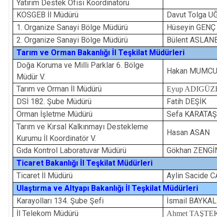
Yatırım Destek Ofisi Koordinatörü
KOSGEB İl Müdürü
Davut Tolga U
1. Organize Sanayi Bölge Müdürü
Hüseyin GENÇ
2. Organize Sanayi Bölge Müdürü
Bülent ASLA
Tarım ve Orman Bakanlığı İl Teşkilat Müdürleri
Doğa Koruma ve Milli Parklar 6. Bölge
Hakan MUMC
Müdür V.
Tarım ve Orman İl Müdürü
Eyup ADIGÜZ
DSİ 182. Şube Müdürü
Fatih DEŞİK
Orman İşletme Müdürü
Sefa KARATA
Tarım ve Kırsal Kalkınmayı Destekleme
Hasan ASAN
Kurumu İl Koordinatör V.
Gıda Kontrol Laboratuvar Müdürü
Gökhan ZENGİ
Ticaret Bakanlığı İl Teşkilat Müdürleri
Ticaret İl Müdürü
Aylin Sacide 
Ulaştırma ve Altyapı Bakanlığı İl Teşkilat Müdürleri
Karayolları 134. Şube Şefi
İsmail BAYKAL
İl Telekom Müdürü
Ahmet TAŞTE