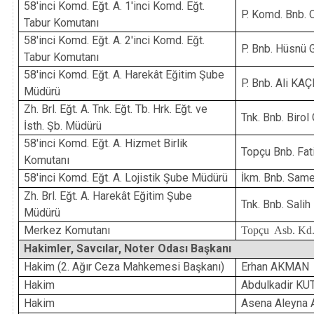
58'inci Komd. Eğt. A. 1'inci Komd. Eğt.
P. Komd. Bnb.
Tabur Komutanı
58'inci Komd. Eğt. A. 2'inci Komd. Eğt.
P. Bnb. Hüsnü
Tabur Komutanı
58'inci Komd. Eğt. A. Harekât Eğitim Şube
P. Bnb. Ali K
Müdürü
Zh. Brl. Eğt. A. Tnk. Eğt. Tb. Hrk. Eğt. ve
Tnk. Bnb. Biro
İsth. Şb. Müdürü
58'inci Komd. Eğt. A. Hizmet Birlik
Topçu Bnb. Fat
Komutanı
58'inci Komd. Eğt. A. Lojistik Şube Müdürü
İkm. Bnb. Sam
Zh. Brl. Eğt. A. Harekât Eğitim Şube
Tnk. Bnb. Salih
Müdürü
Merkez Komutanı
Topçu Asb. Kd.
Hakimler, Savcılar, Noter Odası Başkanı
Hakim (2. Ağır
Ceza Mahkemesi Başkanı)
Erhan AKMAN
Hakim
Abdulkadir K
Hakim
Asena Aleyna