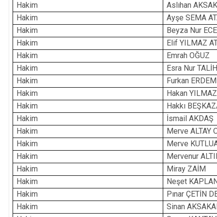
Hakim
Aslıhan AKSA
Hakim
Ayşe SEMA A
Hakim
Beyza Nur EC
Hakim
Elif YILMAZ 
Hakim
Emrah OĞUZ
Hakim
Esra Nur TALİ
Hakim
Furkan ERDEM
Hakim
Hakan YILMA
Hakim
Hakkı BEŞKAZ
Hakim
İsmail AKDAŞ
Hakim
Merve ALTAY 
Hakim
Merve KUTLU
Hakim
Mervenur ALT
Hakim
Miray ZAİM
Hakim
Neşet KAPLA
Hakim
Pınar ÇETİN 
Hakim
Sinan AKSAKA