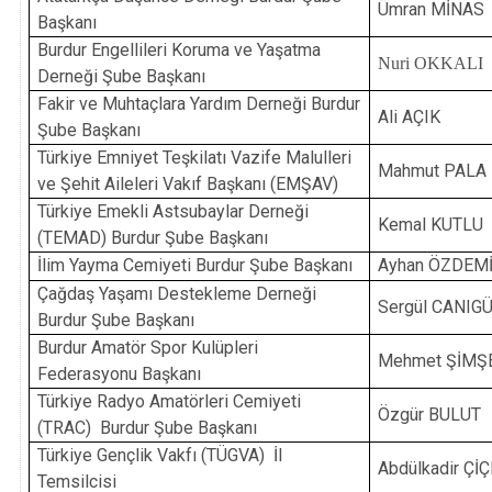
Ümran MİNAS
Başkanı
Burdur Engellileri Koruma ve Yaşatma
Nuri OKKALI
Derneği Şube Başkanı
Fakir ve Muhtaçlara Yardım Derneği Burdur
Ali AÇIK
Şube Başkanı
Türkiye Emniyet Teşkilatı Vazife Malulleri
Mahmut PALA
ve Şehit Aileleri Vakıf Başkanı (EMŞAV)
Türkiye Emekli Astsubaylar Derneği
Kemal KUTLU
(TEMAD) Burdur Şube Başkanı
İlim Yayma Cemiyeti Burdur Şube Başkanı
Ayhan ÖZDEM
Çağdaş Yaşamı Destekleme Derneği
Sergül CANIG
Burdur Şube Başkanı
Burdur Amatör Spor Kulüpleri
Mehmet ŞİMŞ
Federasyonu Başkanı
Türkiye Radyo Amatörleri Cemiyeti
Özgür BULUT
(TRAC) Burdur Şube Başkanı
Türkiye Gençlik Vakfı (TÜGVA) İl
Abdülkadir Çİ
Temsilcisi