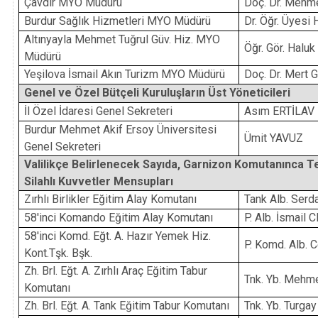
Çavdır MYO Müdürü
Doç. Dr. Mehm
Burdur Sağlık Hizmetleri MYO Müdürü
Dr. Öğr. Üyesi
Altınyayla Mehmet Tuğrul Güv. Hiz. MYO
Öğr. Gör. Halu
Müdürü
Yeşilova İsmail Akın Turizm MYO Müdürü
Doç. Dr. Mert
Genel ve Özel Bütçeli Kuruluşların Üst Yöneticileri
İl Özel İdaresi Genel Sekreteri
Asım ERTİLAV
Burdur Mehmet Akif Ersoy Üniversitesi
Ümit YAVUZ
Genel Sekreteri
Valilikçe Belirlenecek Sayıda, Garnizon Komutanınca T
Silahlı Kuvvetler Mensupları
Zırhlı Birlikler Eğitim Alay Komutanı
Tank Alb. Ser
58'inci Komando Eğitim Alay Komutanı
P. Alb. İsmail
58'inci Komd. Eğt. A. Hazır Yemek Hiz.
P. Komd. Alb.
Kont.Tşk. Bşk.
Zh. Brl. Eğt. A. Zırhlı Araç Eğitim Tabur
Tnk. Yb. Meh
Komutanı
Zh. Brl. Eğt. A. Tank Eğitim Tabur Komutanı
Tnk. Yb. Turg