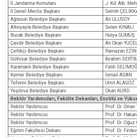
İl Jandarma Komutanı
J. Kd. Alb. M
İl Genel Meclis Başkanı
Semih ÇELİKK
Ağlasun Belediye Başkanı
Ali ULUSOY
Altınyayla Belediye Başkanı
Selen KINALI
Bucak Belediye Başkanı
Hülya GÜMÜŞ
Çavdır Belediye Başkanı
Ali Okan YÜCE
Çeltikçi Belediye Başkanı
Ramazan EZİN
Gölhisar Belediye Başkanı
İbrahim SERT
Karamanlı Belediye Başkanı
Fatih SELİMO
Kemer Belediye Başkanı
İsmail ASAN
Tefenni Belediye Başkanı
Ümit ALAGÖZ
Yeşilova Belediye Başkanı
Okan KURD
Rektör Yardımcıları, Fakülte Dekanları, Enstitü ve Yük
Rektör Yardımcısı
Prof. Dr. Öme
Rektör Yardımcısı
Prof. Dr. Haka
Rektör Yardımcısı
Prof. Dr. Oğu
Eğitim Fakültesi Dekanı
Prof. Dr. Fird