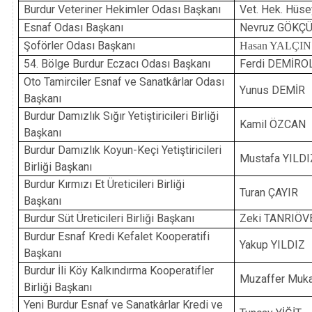
Burdur Veteriner Hekimler Odası Başkanı
Vet. Hek. Hüse
Esnaf Odası Başkanı
Nevruz GÖKÇ
Şoförler Odası Başkanı
Hasan YALÇIN
54. Bölge Burdur Eczacı Odası Başkanı
Ferdi DEMİRO
Oto Tamirciler Esnaf ve Sanatkârlar Odası
Yunus DEMİR
Başkanı
Burdur Damızlık Sığır Yetiştiricileri Birliği
Kamil ÖZCAN
Başkanı
Burdur Damızlık Koyun-Keçi Yetiştiricileri
Mustafa YILDI
Birliği Başkanı
Burdur Kırmızı Et Üreticileri Birliği
Turan ÇAYIR
Başkanı
Burdur Süt Üreticileri Birliği Başkanı
Zeki TANRIÖV
Burdur Esnaf Kredi Kefalet Kooperatifi
Yakup YILDIZ
Başkanı
Burdur İli Köy Kalkındırma Kooperatifler
Muzaffer Muk
Birliği Başkanı
Yeni Burdur Esnaf ve Sanatkârlar Kredi ve