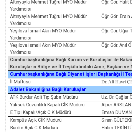
Altınyayla Mehmet Tuğrul MYO Müdür
Öğr. Gör. Hali
Yardımcısı
Altınyayla Mehmet Tuğrul MYO Müdür
Öğr. Gör .Ersi
Yardımcısı
Yeşilova İsmail Akın MYO Müdür
Öğr. Gör. Uğ
Yardımcısı
Yeşilova İsmail Akın MYO Müdür
Öğr. Gör. Anıl
Yardımcısı
Cumhurbaşkanlığına Bağlı Kurum ve Kuruluşlar ile Bakan
Kuruluşların Bölge ve İl Teşkilatındaki Amir, Başkan ve
Cumhurbaşkanlığına Bağlı Diyanet İşleri Başkanlığı İl Teş
İl Müftüsü
Dr. Ali Hayri 
Adalet Bakanlığına Bağlı Kuruluşlar
ATK Burdur Adli Tıp Şube Müdürü
Uz. Dr. Çağlar
Yüksek Güvenlikli Kapalı CİK Müdürü
Alper ARSLAN
E Tipi Kapalı/Açık CİK Müdürü
Emrah DUMAN
Kampüs Açık CİK Müdürü
Sinan GÜLTEK
Burdur Açık CİK Müdürü
Halim TEKİNT