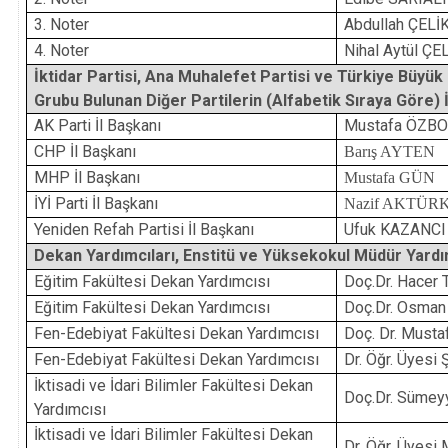
3. Noter
Abdullah ÇELİ
4. Noter
Nihal Aytül ÇE
İktidar Partisi, Ana Muhalefet Partisi ve Türkiye Büyük
Grubu Bulunan Diğer Partilerin (Alfabetik Sıraya Göre) İ
AK Parti İl Başkanı
Mustafa ÖZBO
CHP İl Başkanı
Barış AYTEN
MHP İl Başkanı
Mustafa GÜN
İYİ Parti İl Başkanı
Nazif AKTÜR
Yeniden Refah Partisi İl Başkanı
Ufuk KAZANCI
Dekan Yardımcıları, Enstitü ve Yüksekokul Müdür Yardı
Eğitim Fakültesi Dekan Yardımcısı
Doç.Dr. Hacer
Eğitim Fakültesi Dekan Yardımcısı
Doç.Dr. Osma
Fen-Edebiyat Fakültesi Dekan Yardımcısı
Doç. Dr. Must
Fen-Edebiyat Fakültesi Dekan Yardımcısı
Dr. Öğr. Üyesi
İktisadi ve İdari Bilimler Fakültesi Dekan
Doç.Dr. Süme
Yardımcısı
İktisadi ve İdari Bilimler Fakültesi Dekan
Dr. Öğr. Üyesi