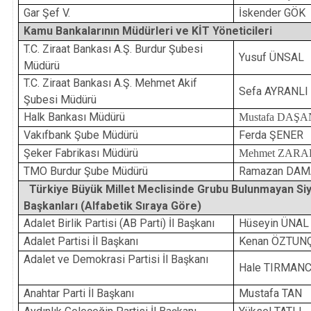
Gar Şef V.
İskender GÖK
Kamu Bankalarının Müdürleri ve KİT Yöneticileri
T.C. Ziraat Bankası A.Ş. Burdur Şubesi
Yusuf ÜNSAL
Müdürü
T.C. Ziraat Bankası A.Ş. Mehmet Akif
Sefa AYRANLI
Şubesi Müdürü
Halk Bankası Müdürü
Mustafa DAŞA
Vakıfbank Şube Müdürü
Ferda ŞENER
Şeker Fabrikası Müdürü
Mehmet ZARA
TMO Burdur Şube Müdürü
Ramazan DA
Türkiye Büyük Millet Meclisinde Grubu Bulunmayan Siyasi
Başkanları (Alfabetik Sıraya Göre)
Adalet Birlik Partisi (AB Parti) İl Başkanı
Hüseyin ÜNAL
Adalet Partisi İl Başkanı
Kenan ÖZTUN
Adalet ve Demokrasi Partisi İl Başkanı
Hale TIRMAN
Anahtar Parti İl Başkanı
Mustafa TAN