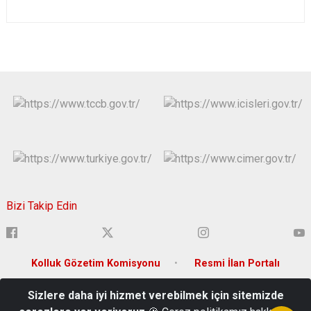
Bizi Takip Edin
Kolluk Gözetim Komisyonu
Resmi İlan Portalı
Sizlere daha iyi hizmet verebilmek için sitemizde
Konak Mahallesi Taksi Sokak No:1 P.K.: 15200